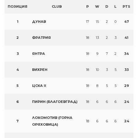
ПОЗИЦИЯ
CLUB
P
W
D
L
PTS
1
ДУНАВ
17
15
2
0
47
2
ФРАТРИЯ
18
13
2
3
41
3
ЯНТРА
18
9
7
2
34
4
ВИХРЕН
18
10
3
5
33
5
ЦСКА II
18
8
5
5
29
6
ПИРИН (БЛАГОЕВГРАД)
18
6
6
6
24
ЛОКОМОТИВ (ГОРНА
7
18
6
6
6
24
ОРЯХОВИЦА)