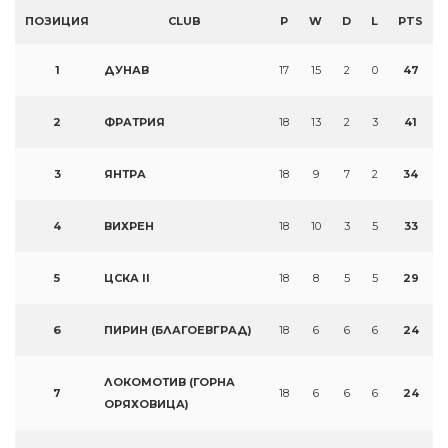
ПОЗИЦИЯ
CLUB
P
W
D
L
PTS
1
ДУНАВ
17
15
2
0
47
2
ФРАТРИЯ
18
13
2
3
41
3
ЯНТРА
18
9
7
2
34
4
ВИХРЕН
18
10
3
5
33
5
ЦСКА II
18
8
5
5
29
6
ПИРИН (БЛАГОЕВГРАД)
18
6
6
6
24
ЛОКОМОТИВ (ГОРНА
7
18
6
6
6
24
ОРЯХОВИЦА)