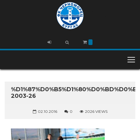
%D1%87%D0%B5%D1%80%D0%BD%D0%BE
2003-26
02.10.2016
0
2026 VIEWS