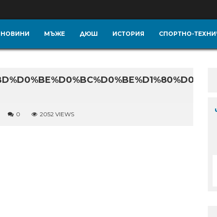
НОВИНИ
МЪЖЕ
ДЮШ
ИСТОРИЯ
СПОРТНО-ТЕХНИ
BD%D0%BE%D0%BC%D0%BE%D1%80%D0%B5%
0
2052 VIEWS