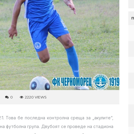
0
2220 VIEWS
1. Това бе последна контролна среща за „акулите“,
на футболна група. Двубоят се проведе на стадиона