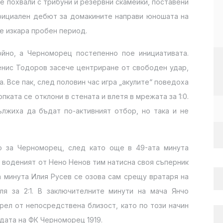
 похвали с трибуни и резервни скамейки, поставени
официален дебют за домакините направи юношата на
е изкара пробен период.
йно, а Черноморец постепенно пое инициативата.
Денис Тодоров засече центриране от свободен удар,
 Все пак, след половин час игра „акулите“ поведоха
опката се отклони в стената и влетя в мрежата за 1:0.
лжиха да бъдат по-активният отбор, но така и не
о за Черноморец, след като още в 49-ата минута
 воденият от Нено Ненов тим натисна своя съперник
а минута Илия Русев се озова сам срещу вратаря на
я за 2:1. В заключителните минути на мача Янчо
рел от непосредствена близост, като по този начин
едата на ФК Черноморец 1919.