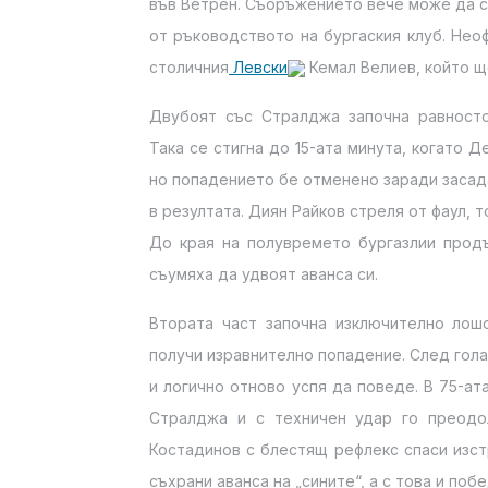
във Ветрен. Съоръжението вече може да се
от ръководството на бургаския клуб. Не
столичния
Левски
Кемал Велиев, който щ
Двубоят със Стралджа започна равносто
Така се стигна до 15-ата минута, когато 
но попадението бе отменено заради засада.
в резултата. Диян Райков стреля от фаул, т
До края на полувремето бургазлии продъ
съумяха да удвоят аванса си.
Втората част започна изключително лош
получи изравнително попадение. След гола
и логично отново успя да поведе. В 75-ат
Стралджа и с техничен удар го преодол
Костадинов с блестящ рефлекс спаси изст
съхрани аванса на „сините“, а с това и поб