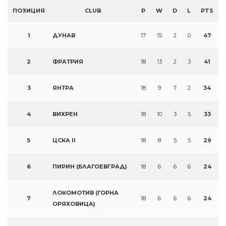
ПОЗИЦИЯ
CLUB
P
W
D
L
PTS
1
ДУНАВ
17
15
2
0
47
2
ФРАТРИЯ
18
13
2
3
41
3
ЯНТРА
18
9
7
2
34
4
ВИХРЕН
18
10
3
5
33
5
ЦСКА II
18
8
5
5
29
6
ПИРИН (БЛАГОЕВГРАД)
18
6
6
6
24
ЛОКОМОТИВ (ГОРНА
7
18
6
6
6
24
ОРЯХОВИЦА)