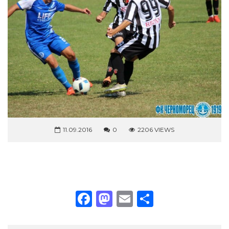
11.09.2016
0
2206 VIEWS
Facebook
Mastodon
Email
Share