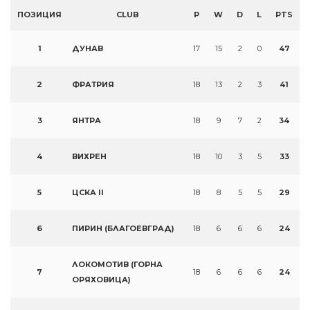
ПОЗИЦИЯ
CLUB
P
W
D
L
PTS
1
ДУНАВ
17
15
2
0
47
2
ФРАТРИЯ
18
13
2
3
41
3
ЯНТРА
18
9
7
2
34
4
ВИХРЕН
18
10
3
5
33
5
ЦСКА II
18
8
5
5
29
6
ПИРИН (БЛАГОЕВГРАД)
18
6
6
6
24
ЛОКОМОТИВ (ГОРНА
7
18
6
6
6
24
ОРЯХОВИЦА)