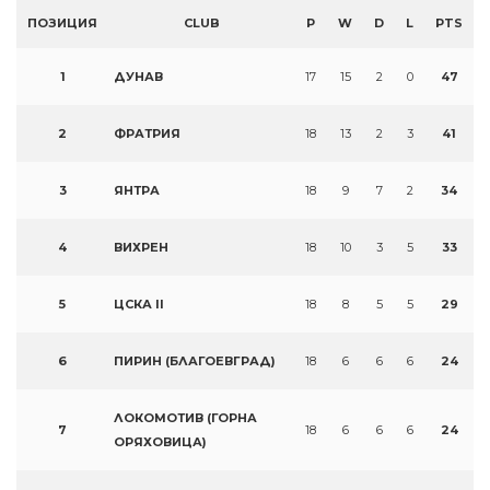
ПОЗИЦИЯ
CLUB
P
W
D
L
PTS
1
ДУНАВ
17
15
2
0
47
2
ФРАТРИЯ
18
13
2
3
41
3
ЯНТРА
18
9
7
2
34
4
ВИХРЕН
18
10
3
5
33
5
ЦСКА II
18
8
5
5
29
6
ПИРИН (БЛАГОЕВГРАД)
18
6
6
6
24
ЛОКОМОТИВ (ГОРНА
7
18
6
6
6
24
ОРЯХОВИЦА)