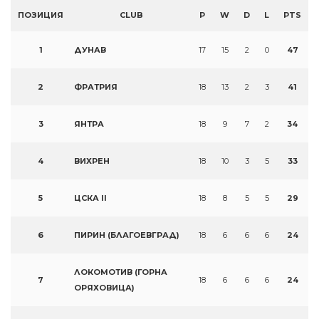
ПОЗИЦИЯ
CLUB
P
W
D
L
PTS
1
ДУНАВ
17
15
2
0
47
2
ФРАТРИЯ
18
13
2
3
41
3
ЯНТРА
18
9
7
2
34
4
ВИХРЕН
18
10
3
5
33
5
ЦСКА II
18
8
5
5
29
6
ПИРИН (БЛАГОЕВГРАД)
18
6
6
6
24
ЛОКОМОТИВ (ГОРНА
7
18
6
6
6
24
ОРЯХОВИЦА)