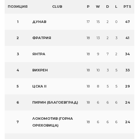
ПОЗИЦИЯ
CLUB
P
W
D
L
PTS
1
ДУНАВ
17
15
2
0
47
2
ФРАТРИЯ
18
13
2
3
41
3
ЯНТРА
18
9
7
2
34
4
ВИХРЕН
18
10
3
5
33
5
ЦСКА II
18
8
5
5
29
6
ПИРИН (БЛАГОЕВГРАД)
18
6
6
6
24
ЛОКОМОТИВ (ГОРНА
7
18
6
6
6
24
ОРЯХОВИЦА)