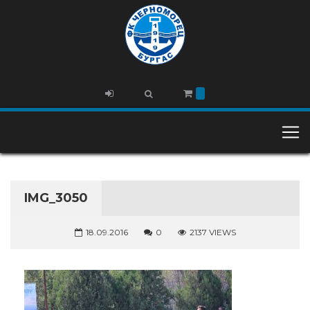
IMG_3050
18.09.2016
0
2137 VIEWS