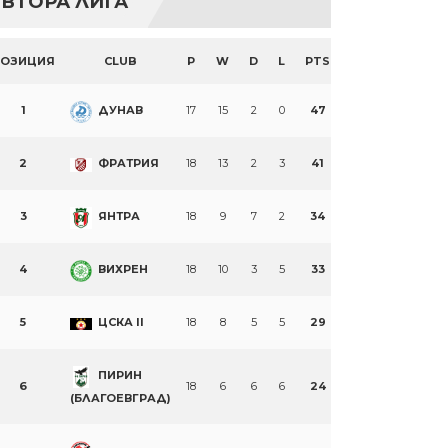
ВТОРА ЛИГА
ПОЗИЦИЯ
CLUB
P
W
D
L
PTS
1
ДУНАВ
17
15
2
0
47
2
ФРАТРИЯ
18
13
2
3
41
3
ЯНТРА
18
9
7
2
34
4
ВИХРЕН
18
10
3
5
33
n
re
5
ЦСКА II
18
8
5
5
29
ПИРИН
6
18
6
6
6
24
(БЛАГОЕВГРАД)