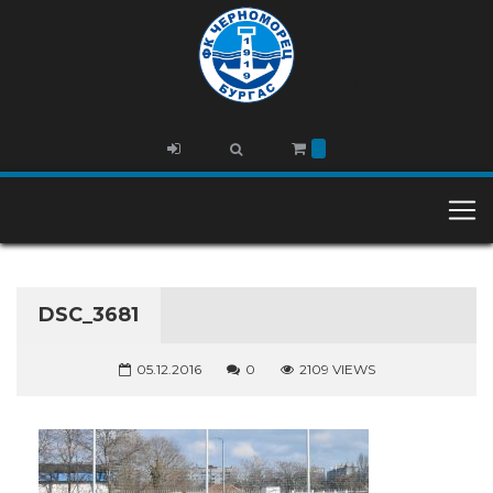
DSC_3681
05.12.2016
0
2109 VIEWS