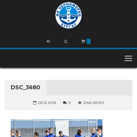
DSC_3680
05.12.2016
0
2146 VIEWS