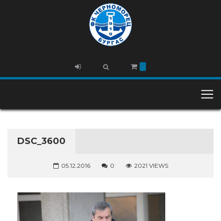
DSC_3600
05.12.2016
0
2021 VIEWS