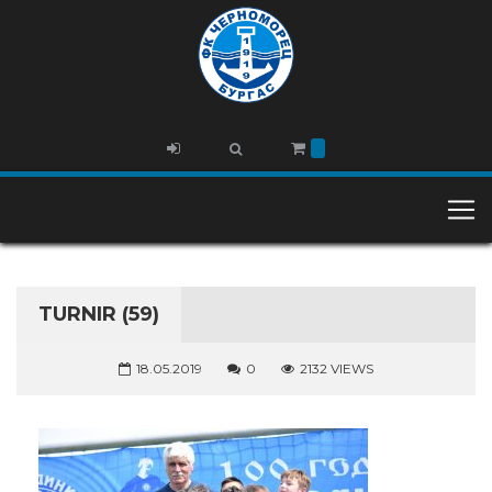
TURNIR (59)
18.05.2019
0
2132 VIEWS