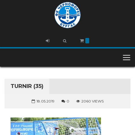
TURNIR (35)
18.05.2019
0
2060 VIEWS