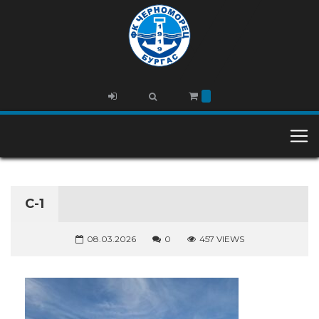
С-1
08.03.2026
0
457 VIEWS