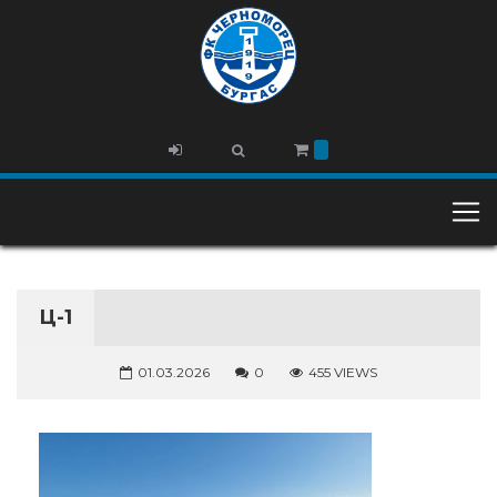
Ц-1
01.03.2026
0
455 VIEWS