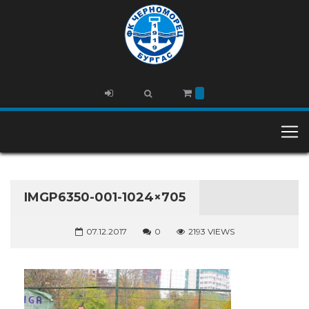
IMGP6350-001-1024×705
07.12.2017
0
2193 VIEWS