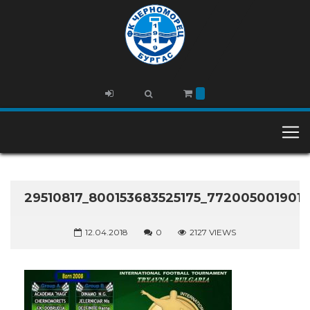
29510817_800153683525175_772005001901
12.04.2018
0
2127 VIEWS