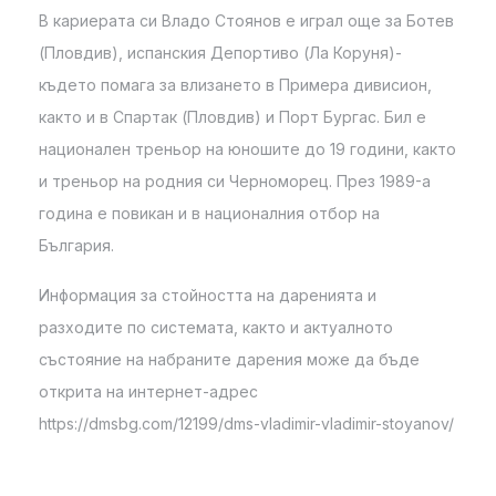
В кариерата си Владо Стоянов е играл още за Ботев
(Пловдив), испанския Депортиво (Ла Коруня)-
където помага за влизането в Примера дивисион,
както и в Спартак (Пловдив) и Порт Бургас. Бил е
национален треньор на юношите до 19 години, както
и треньор на родния си Черноморец. През 1989-а
година е повикан и в националния отбор на
България.
Информация за стойността на даренията и
разходите по системата, както и актуалното
състояние на набраните дарения може да бъде
открита на интернет-адрес
https://dmsbg.com/12199/dms-vladimir-vladimir-stoyanov/