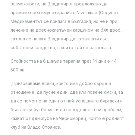
възможности, на Владимир е предложено да
премине през имунотерапия с Nivolumab (Опдиво).
Медикаментът се прилага в България, но не и при
лечение на дребноклетъчен карцином на бял дроб,
затова се налага Владимир да го заплати със
собствени средства, с които той не разполага.
Стойността на 6 цикъла терапия през 14 дни е 44
500 лв.
„Призоваваме всеки, който има добро сърце и
отношение, да пусне един, два или повече смс-и, за
да се помогне на един от най-успешните бургаски и
български футболисти да преодолее този проблем,
казват от фенклуба на Черноморец, който е родният
клуб на Владо Стоянов.