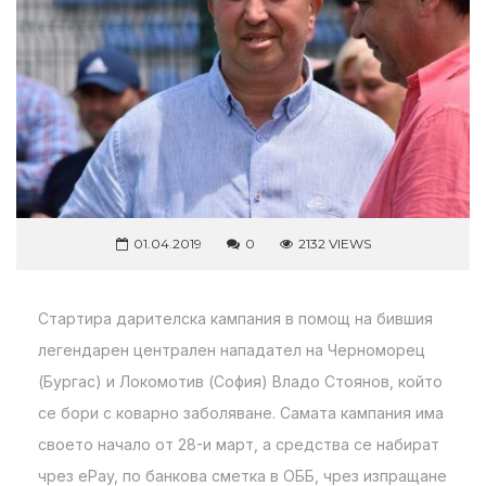
01.04.2019
0
2132 VIEWS
Стартира дарителска кампания в помощ на бившия
легендарен централен нападател на Черноморец
(Бургас) и Локомотив (София) Владо Стоянов, който
се бори с коварно заболяване. Самата кампания има
своето начало от 28-и март, а средства се набират
чрез еPay, по банкова сметка в ОББ, чрез изпращане