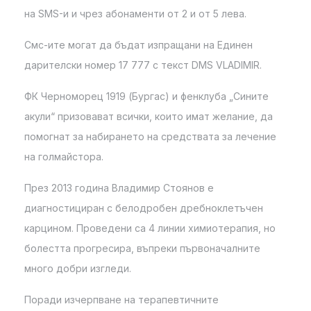
на SMS-и и чрез абонаменти от 2 и от 5 лева.
Смс-ите могат да бъдат изпращани на Единен
дарителски номер 17 777 с текст DMS VLADIMIR.
ФК Черноморец 1919 (Бургас) и фенклуба „Сините
акули“ призовават всички, които имат желание, да
помогнат за набирането на средствата за лечение
на голмайстора.
През 2013 година Владимир Стоянов е
диагностициран с белодробен дребноклетъчен
карцином. Проведени са 4 линии химиотерапия, но
болестта прогресира, въпреки първоначалните
много добри изгледи.
Поради изчерпване на терапевтичните