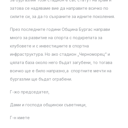
затова се надяваме вие да направите всичко по
силите си, за да го съхраните за идните поколения.
През последните години Община Бургас направи
много за развитие на спорта с подкрепата за
клубовете и с инвестициите в спортна
инфраструктура. Но ако стадион „Черноморец“ и
цялата база около него бъдат загубени, то тогава
всичко ще е било напразно,а спортните мечти на
бургазлии ще бъдат ограбени.
Г-жо председател,
Дами и господа общински съветници,
Г-н кмете