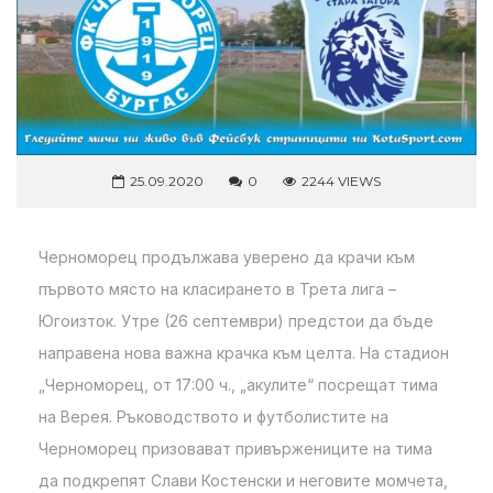
25.09.2020
0
2244 VIEWS
Черноморец продължава уверено да крачи към
първото място на класирането в Трета лига –
Югоизток. Утре (26 септември) предстои да бъде
направена нова важна крачка към целта. На стадион
„Черноморец, от 17:00 ч., „акулите“ посрещат тима
на Верея. Ръководството и футболистите на
Черноморец призовават привържениците на тима
да подкрепят Слави Костенски и неговите момчета,