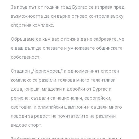
За пръв път от години град Бургас се изправя пред
възможността да си върне отново контрола върху
спортния комплекс.
Обръщаме се към вас с призив да не забравяте, че
е ваш дълг да опазвате и умножавате общинската
собственост.
Стадион „Черноморец“ и едноименният спортен
комплекс са развили толкова много талантливи
деца, юноши, младежи и девойки от Бургас и
региона, създали са национални, европейски,
световни и олимпийски шампиони и са дали много
поводи за радост на почитателите на различни
видове спорт.
За бургазлии този стадион е със статут на храм и