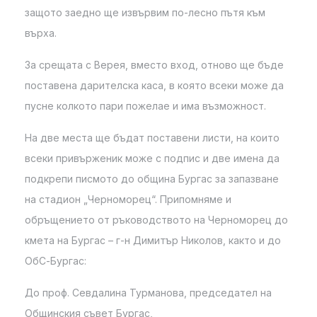
защото заедно ще извървим по-лесно пътя към
върха.
За срещата с Верея, вместо вход, отново ще бъде
поставена дарителска каса, в която всеки може да
пусне колкото пари пожелае и има възможност.
На две места ще бъдат поставени листи, на които
всеки привърженик може с подпис и две имена да
подкрепи писмото до община Бургас за запазване
на стадион „Черноморец“. Припомняме и
обръщението от ръководството на Черноморец до
кмета на Бургас – г-н Димитър Николов, както и до
ОбС-Бургас:
До проф. Севдалина Турманова, председател на
Общинския съвет Бургас,