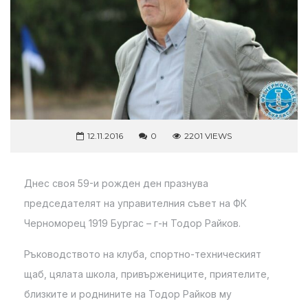
12.11.2016
0
2201 VIEWS
Днес своя 59-и рожден ден празнува
председателят на управителния съвет на ФК
Черноморец 1919 Бургас – г-н Тодор Райков.
Ръков
одството на клуба, спортно-техническият
щаб, цялата школа, привържениците, приятелите,
близките и роднините на Тодор Райков му