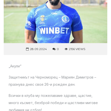
28.09.2024
0
2156 VIEWS
„Акули“
Защитникът на Черноморец – Мариян Димитров –
празнува днес своя 26-и рожден ден.
Всички в клуба му пожелаваме здраве, щастие,
много късмет, безброй победи и щастливи мигове
любимия ни отбор!