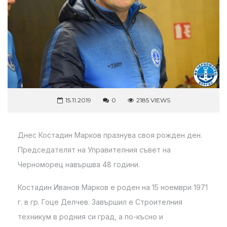
15.11.2019
0
2185 VIEWS
Днес Костадин Марков празнува своя рожден ден.
Председателят на Управителния съвет на
Черноморец навършва 48 години.
Костадин Иванов Марков е роден на 15 ноември 1971
г. в гр. Гоце Делчев. Завършил е Строителния
техникум в родния си град, а по-късно и