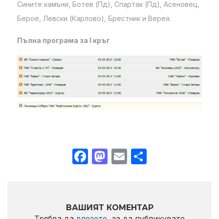
Сините камъни, Ботев (Пд), Спартак (Пд), Асеновец,
Берое, Левски (Карлово), Брестник и Верея.
Пълна програма за I кръг
Facebook
Mastodon
Email
Share
ВАШИЯТ КОМЕНТАР
Трябва да
влезете
, за да публикувате