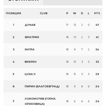
ПОЗИЦИЯ
CLUB
P
W
D
L
PTS
1
ДУНАВ
17
15
2
0
47
2
ФРАТРИЯ
18
13
2
3
41
3
ЯНТРА
18
9
7
2
34
4
ВИХРЕН
18
10
3
5
33
5
ЦСКА II
18
8
5
5
29
6
ПИРИН (БЛАГОЕВГРАД)
18
6
6
6
24
ЛОКОМОТИВ (ГОРНА
7
18
6
6
6
24
ОРЯХОВИЦА)