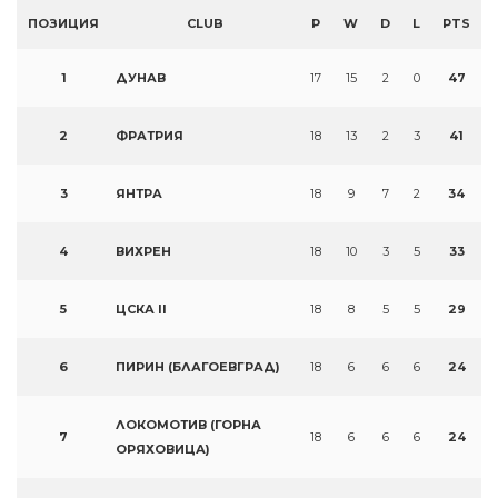
ПОЗИЦИЯ
CLUB
P
W
D
L
PTS
1
ДУНАВ
17
15
2
0
47
2
ФРАТРИЯ
18
13
2
3
41
3
ЯНТРА
18
9
7
2
34
4
ВИХРЕН
18
10
3
5
33
5
ЦСКА II
18
8
5
5
29
6
ПИРИН (БЛАГОЕВГРАД)
18
6
6
6
24
ЛОКОМОТИВ (ГОРНА
7
18
6
6
6
24
ОРЯХОВИЦА)