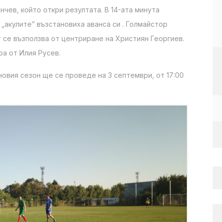
чев, който откри резултата. В 14-ата минута
 „акулите” възстановиха аванса си . Голмайстор
т се възползва от центриране на Християн Георгиев.
ра от Илия Русев.
овия сезон ще се проведе на 3 септември, от 17:00