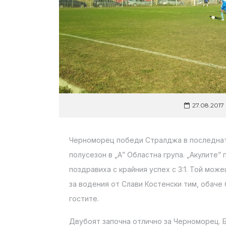
27.08.2017
Черноморец победи Стралджа в последната
полусезон в „А” Областна група. „Акулите”
поздравиха с крайния успех с 3:1. Той мо
за водения от Слави Костенски тим, обаче
гостите.
Двубоят започна отлично за Черноморец. Б