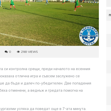
0
2169 VIEWS
 си контролна срещи, преди началото на есенния
 показаха отлична игра и съвсем заслужено се
жеше да бъде и далеч по-убедителен. Две попадения
 бяха отменени, а веднъж и гредата помогна на
ургазлии успяха да поведат още в 7-ата минута.