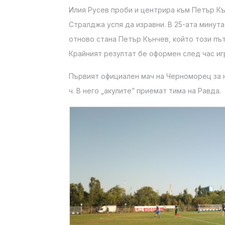
Илия Русев проби и центрира към Петър Кън
Стралджа успя да изравни. В 25-ата минута
отново стана Петър Кънчев, който този пъ
Крайният резултат бе оформен след час иг
Първият официален мач на Черноморец за н
ч. В него „акулите” приемат тима на Равда.