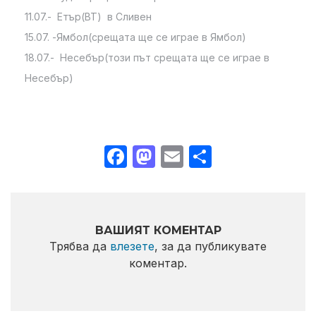
11.07.- Етър(ВТ) в Сливен
15.07. -Ямбол(срещата ще се играе в Ямбол)
18.07.- Несебър(този път срещата ще се играе в
Несебър)
Facebook
Mastodon
Email
Share
ВАШИЯТ КОМЕНТАР
Трябва да
влезете
, за да публикувате
коментар.