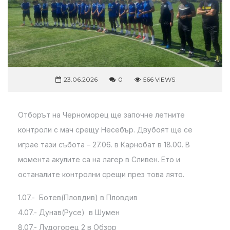
23.06.2026
0
566 VIEWS
Отборът на Черноморец ще започне летните
контроли с мач срещу Несебър. Двубоят ще се
играе тази събота – 27.06. в Карнобат в 18.00. В
момента акулите са на лагер в Сливен. Ето и
останалите контролни срещи през това лято.
1.07.- Ботев(Пловдив) в Пловдив
4.07.- Дунав(Русе) в Шумен
8.07.- Лудогорец 2 в Обзор