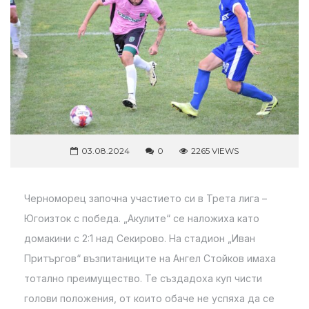
03.08.2024
0
2265 VIEWS
Черноморец започна участието си в Трета лига –
Югоизток с победа. „Акулите“ се наложиха като
домакини с 2:1 над Секирово. На стадион „Иван
Притъргов“ възпитаниците на Ангел Стойков имаха
тотално преимущество. Те създадоха куп чисти
голови положения, от които обаче не успяха да се