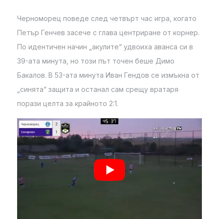
Черноморец поведе след четвърт час игра, когато
Петър Генчев засече с глава центриране от корнер.
По идентичен начин „акулите“ удвоиха аванса си в
39-ата минута, но този път точен беше Димо
Бакалов. В 53-ата минута Иван Гендов се измъкна от
„синята“ защита и останал сам срещу вратаря
порази целта за крайното 2:1.