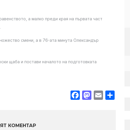
равенството, а малко преди края на първата част
.
ножество смени, а в 76-ата минута Олександър
ски щаба и постави началото на подготовката
Facebook
Mastodo
Email
Sha
ЯТ КОМЕНТАР