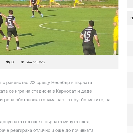
0
544 VIEWS
 с равенство 2:2 срещу Несебър в първата
ата се игра на стадиона в Карнобат и даде
игрова обстановка голяма част от футболистите, на
 допуснаха гол още в първата минута след
баче реагираха отлично и още до почивката