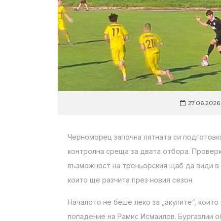
27.06.2026
Черноморец започна лятната си подготовка
контролна среща за двата отбора. Проверк
възможност на треньорския щаб да види в 
които ще разчита през новия сезон.
Началото не беше леко за „акулите“, които
попадение на Рамис Исмаилов. Бургазлии о