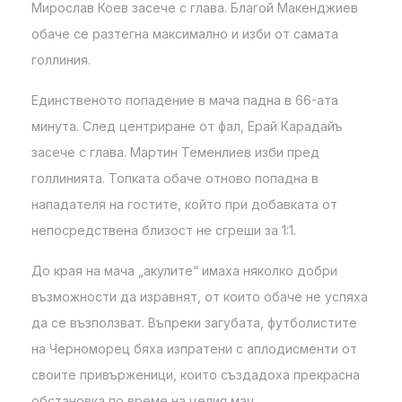
Мирослав Коев засече с глава. Благой Макенджиев
обаче се разтегна максимално и изби от самата
голлиния.
Единственото попадение в мача падна в 66-ата
минута. След центриране от фал, Ерай Карадайъ
засече с глава. Мартин Теменлиев изби пред
голлинията. Топката обаче отново попадна в
нападателя на гостите, който при добавката от
непосредствена близост не сгреши за 1:1.
До края на мача „акулите“ имаха няколко добри
възможности да изравнят, от които обаче не успяха
да се възползват. Въпреки загубата, футболистите
на Черноморец бяха изпратени с аплодисменти от
своите привърженици, които създадоха прекрасна
обстановка по време на целия мач.