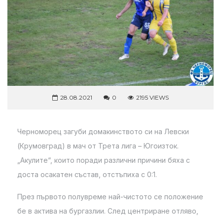
28.08.2021
0
2195 VIEWS
Черноморец загуби домакинството си на Левски
(Крумовград) в мач от Трета лига – Югоизток.
„Акулите“, които поради различни причини бяха с
доста осакатен състав, отстъпиха с 0:1.
През първото полувреме най-чистото се положение
бе в актива на бургазлии. След центриране отляво,