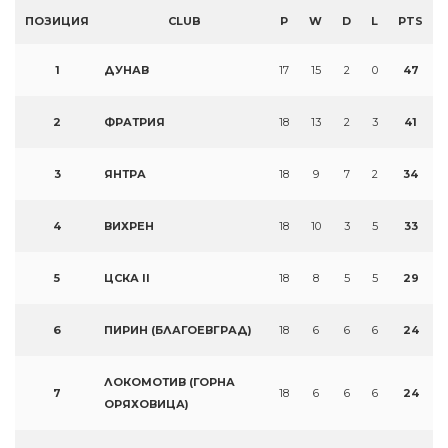
ПОЗИЦИЯ
CLUB
P
W
D
L
PTS
1
ДУНАВ
17
15
2
0
47
2
ФРАТРИЯ
18
13
2
3
41
3
ЯНТРА
18
9
7
2
34
4
ВИХРЕН
18
10
3
5
33
5
ЦСКА II
18
8
5
5
29
6
ПИРИН (БЛАГОЕВГРАД)
18
6
6
6
24
ЛОКОМОТИВ (ГОРНА
7
18
6
6
6
24
ОРЯХОВИЦА)