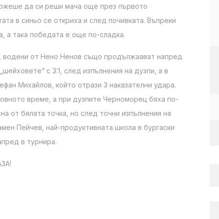
можеше да си реши мача още през първото
ата в синьо се откриха и след почивката. Въпреки
, а така победата е още по-сладка.
, водени от Нено Ненов също продължаават напред
шейховете“ с 3:1, след изпълнения на дузпи, а в
ефан Михайлов, който отрази 3 наказателни удара.
овното време, а при дузпите Черноморец бяха по-
сна от бялата точка, но след точни изпълнения на
мен Пейчев, най-продуктивната школа в бургаски
пред в турнира.
ЗА!