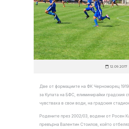
12.09.2017
Две от формациите на ФК Черноморец 1919
за Купата на БФС, елиминирайки градския с
чувстваха в свои води, на градския стади
Родените през 2002/03, водени от Росен Ка
превърна Валентин Стоилов, който отбеляз