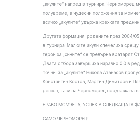
„акулите“ напред в турнира. Черноморец 
полувреме, а чудесни положения за момчет
всичко „акулите“ удържа крехката преднина
Другата формация, родените през 2004/05
в турнира. Малките акули спечелиха срещу „
герой за „сините“ се превърна вратарят Ст
Двата отбора завършиха наравно 0:0 в ред
точни. За „акулите“ Никола Атанасов пропу
Константин Костов, Мартин Димитров и Пла
регион, тази на Черноморец продължава на
БРАВО МОМЧЕТА, УСПЕХ В СЛЕДВАЩАТА ФА
САМО ЧЕРНОМОРЕЦ!