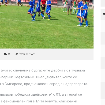
0
2212 VIEWS
 Бургас спечелиха бургаските дербита от турнира
ъперник Нефтохимик. Днес „акулите“, които се
он в Българово, продължават напред в надпреварата.
връков победиха „шейховете“ с 0:1, а в герой се
а феноменален гол в 17-та минута, класирайки