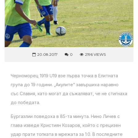
20.08.2017
0
2196 VIEWS
Черноморец 1919 U19 взе първа точка в Елитната
група до 19 години. „Акулите“ завършиха наравно
със Славия, като могат да съжаляват, че не стигнаха
до победата.
Бургазлии поведоха в 85-та минута. Нино Личев с
глава изведе Кристиян Козаров, който с прецизен
удар прати топката в мрежата за 1:0. В последните