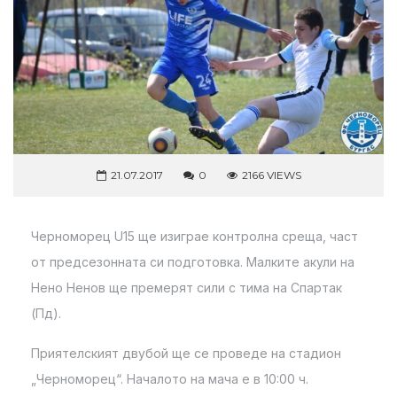
21.07.2017
0
2166 VIEWS
Черноморец U15 ще изиграе контролна среща, част
от предсезонната си подготовка. Малките акули на
Нено Ненов ще премерят сили с тима на Спартак
(Пд).
Приятелският двубой ще се проведе на стадион
„Черноморец“. Началото на мача е в 10:00 ч.