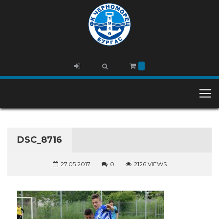
DSC_8716
27.05.2017
0
2126 VIEWS