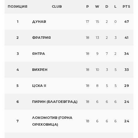
ПОЗИЦИЯ
CLUB
P
W
D
L
PTS
1
ДУНАВ
17
15
2
0
47
2
ФРАТРИЯ
18
13
2
3
41
3
ЯНТРА
18
9
7
2
34
4
ВИХРЕН
18
10
3
5
33
5
ЦСКА II
18
8
5
5
29
6
ПИРИН (БЛАГОЕВГРАД)
18
6
6
6
24
ЛОКОМОТИВ (ГОРНА
7
18
6
6
6
24
ОРЯХОВИЦА)