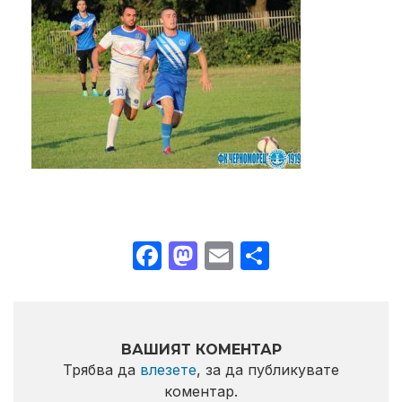
Facebook
Mastodon
Email
Share
ВАШИЯТ КОМЕНТАР
Трябва да
влезете
, за да публикувате
коментар.