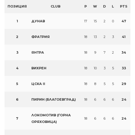
ПОЗИЦИЯ
CLUB
P
W
D
L
PTS
1
ДУНАВ
17
15
2
0
47
2
ФРАТРИЯ
18
13
2
3
41
3
ЯНТРА
18
9
7
2
34
4
ВИХРЕН
18
10
3
5
33
5
ЦСКА II
18
8
5
5
29
6
ПИРИН (БЛАГОЕВГРАД)
18
6
6
6
24
ЛОКОМОТИВ (ГОРНА
7
18
6
6
6
24
ОРЯХОВИЦА)