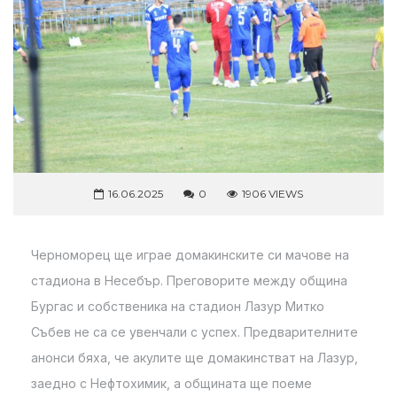
16.06.2025
0
1906 VIEWS
Черноморец ще играе домакинските си мачове на
стадиона в Несебър. Преговорите между община
Бургас и собственика на стадион Лазур Митко
Събев не са се увенчали с успех. Предварителните
анонси бяха, че акулите ще домакинстват на Лазур,
заедно с Нефтохимик, а общината ще поеме