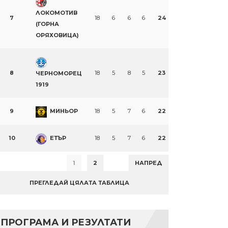
ЛОКОМОТИВ
7
18
6
6
6
24
(ГОРНА
ОРЯХОВИЦА)
n
re
8
18
5
8
5
23
ЧЕРНОМОРЕЦ
1919
9
МИНЬОР
18
5
7
6
22
10
ЕТЪР
18
5
7
6
22
1
2
НАПРЕД
ПРЕГЛЕДАЙ ЦЯЛАТА ТАБЛИЦА
ПРОГРАМА И РЕЗУЛТАТИ