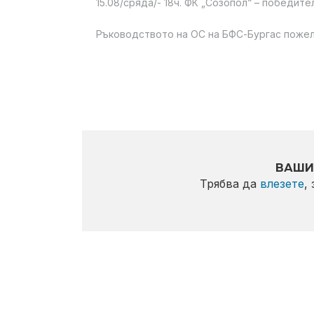
15.08/сряда/- 18ч. ФК „Созопол“ – победите
Ръководството на ОС на БФС-Бургас пожел
ВАШИ
Трябва да
влезете
,