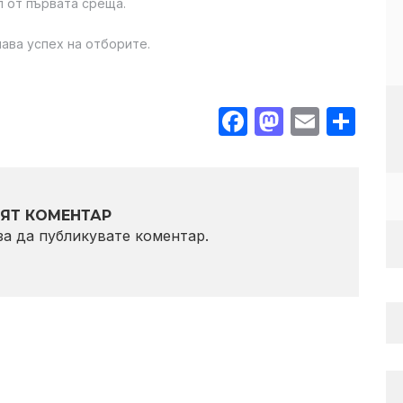
л от първата среща.
ава успех на отборите.
Facebook
Mastodo
Email
Sha
ЯТ КОМЕНТАР
 за да публикувате коментар.