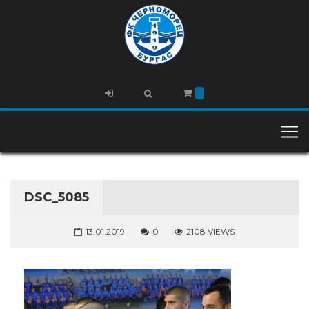
DSC_5085
13.01.2019
0
2108 VIEWS