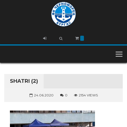
SHATRI (2)
24.06.2020
0
2154 VIEWS