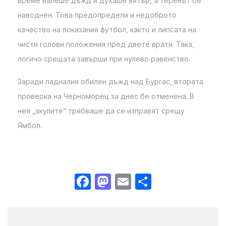
време валеше дъжд и духаше вятър, а теренът бе
наводнен. Това предопредели и недоброто
качество на показания футбол, както и липсата на
чисти голови положения пред двете врати. Така,
логичо срещата завърши при нулево равенство.
Заради падналия обилен дъжд над Бургас, втората
проверка на Черноморец за днес бе отменена. В
нея „акулите“ трябваше да се изправят срещу
Ямбол.
Facebook
Mastodon
Email
Share