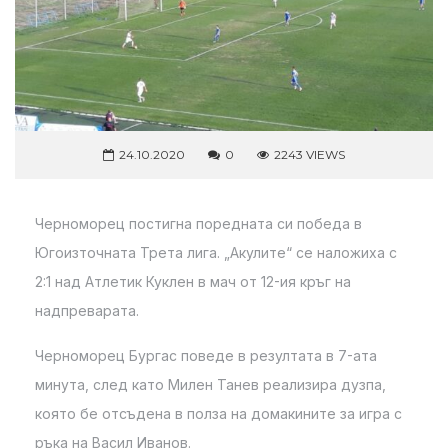
24.10.2020
0
2243 VIEWS
Черноморец постигна поредната си победа в
Югоизточната Трета лига. „Акулите“ се наложиха с
2:1 над Атлетик Куклен в мач от 12-ия кръг на
надпреварата.
Черноморец Бургас поведе в резултата в 7-ата
минута, след като Милен Танев реализира дузпа,
която бе отсъдена в полза на домакините за игра с
ръка на Васил Иванов.