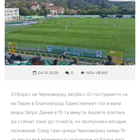
04.10.2025
0
1434 VIEWS
Отборът на Черноморец загуби с 0:1 гостуването си
на Пирин в Благоевград. Единственият гол в мача
вкара Запро Динев в 13-та минута. Акулите опитаха
да стигнат поне до точката, но пропуснаха изгодни
положения. След тази среща Черноморец заема 10-
то място във временното класиране на Втора лига.