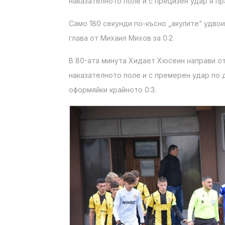
наказателното поле и с прецизен удар я пра
Само 180 секунди по-късно „акулите“ удво
глава от Михаил Михов за 0:2.
В 80-ата минута Хидает Хюсеин направи о
наказателното поле и с премерен удар по 
оформяйки крайното 0:3.