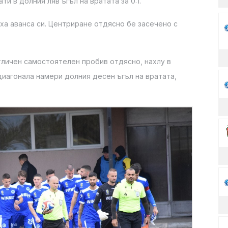
ти в долния ляв ъгъл на вратата за 0:1.
иха аванса си. Центриране отдясно бе засечено с
тличен самостоятелен пробив отдясно, нахлу в
диагонала намери долния десен ъгъл на вратата,