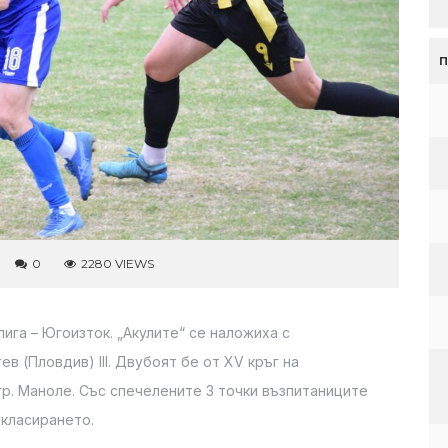
0
2280 VIEWS
ига – Югоизток. „Акулите“ се наложиха с
ев (Пловдив) III. Двубоят бе от XV кръг на
гр. Маноле. Със спечелените 3 точки възпитаниците
 класирането.