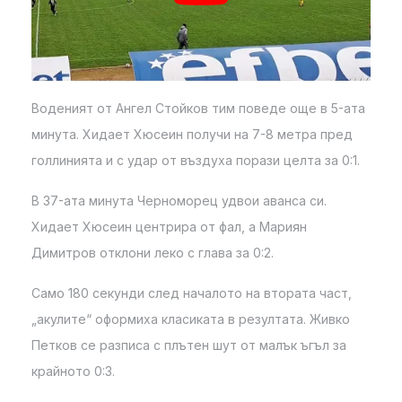
Воденият от Ангел Стойков тим поведе още в 5-ата
минута. Хидает Хюсеин получи на 7-8 метра пред
голлинията и с удар от въздуха порази целта за 0:1.
В 37-ата минута Черноморец удвои аванса си.
Хидает Хюсеин центрира от фал, а Мариян
Димитров отклони леко с глава за 0:2.
Само 180 секунди след началото на втората част,
„акулите“ оформиха класиката в резултата. Живко
Петков се разписа с плътен шут от малък ъгъл за
крайното 0:3.